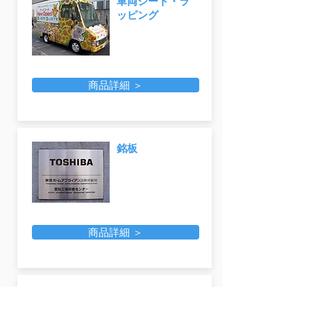
車両シート・ラ
ッピング
商品詳細 ＞
銘板
商品詳細 ＞
テント