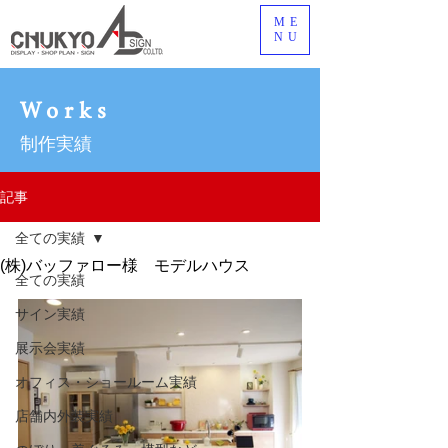
ME
NU
Works
制作実績
記事
全ての実績
(株)バッファロー様 モデルハウス
全ての実績
サイン実績
展示会実績
オフィス・ショールーム実績
店舗内外装実績