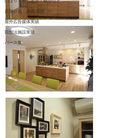
のぼり・着ぐるみ・模型など
店舗什器・家具 実績
屋外広告媒体実績
回想法施設実績
パース集