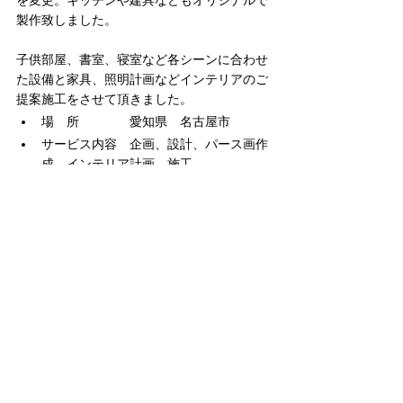
を変更。キッチンや建具などもオリジナルで
製作致しました。
子供部屋、書室、寝室など各シーンに合わせ
た設備と家具、照明計画などインテリアのご
提案施工をさせて頂きました。
場　所　　　　愛知県　名古屋市
サービス内容　企画、設計、パース画作
成、インテリア計画、施工
＜店舗内装施工事例　一覧へ
オフィス・ショールーム実績
店舗内外装実績
すべて表示
関連記事