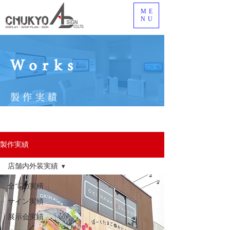
ME
NU
Works
製作実績
製作実績
店舗内外装実績
全ての実績
サイン実績
展示会実績