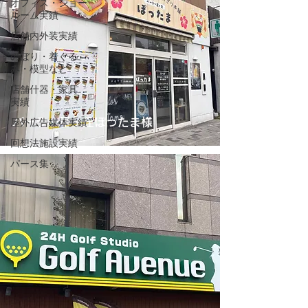
オフィス・ショー
ルーム実績
店舗内外装実績
のぼり・着ぐる
み・模型など
店舗什器・家具
実績
パーラー星ヶ丘ぽったま様
屋外広告媒体実績
回想法施設実績
パース集