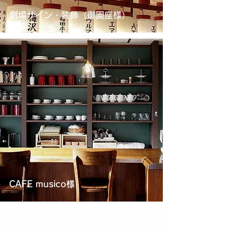
劇場サイン・装飾（御園座様）
CAFE musico様