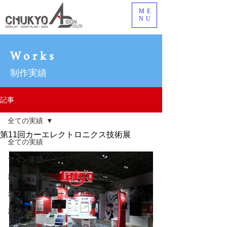
ME
NU
Works
制作実績
記事
全ての実績
第11回カーエレクトロニクス技術展
全ての実績
サイン実績
展示会実績
オフィス・ショールーム実績
店舗内外装実績