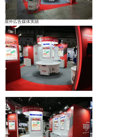
のぼり・着ぐるみ・模型など
店舗什器・家具 実績
屋外広告媒体実績
回想法施設実績
パース集