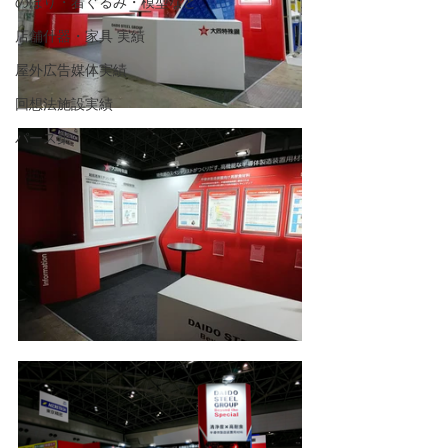
のぼり・着ぐるみ・模型など
店舗什器・家具 実績
屋外広告媒体実績
回想法施設実績
パース集