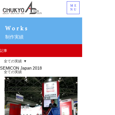
ME
NU
Works
制作実績
記事
全ての実績
SEMICON Japan 2018
全ての実績
サイン実績
展示会実績
オフィス・ショールーム実績
店舗内外装実績