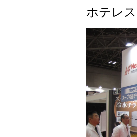
ホテレス
店舗什器・家具 実績
屋外広告