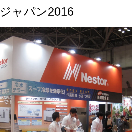
ジャパン2016
媒体実績
回想法施設実績
パース集