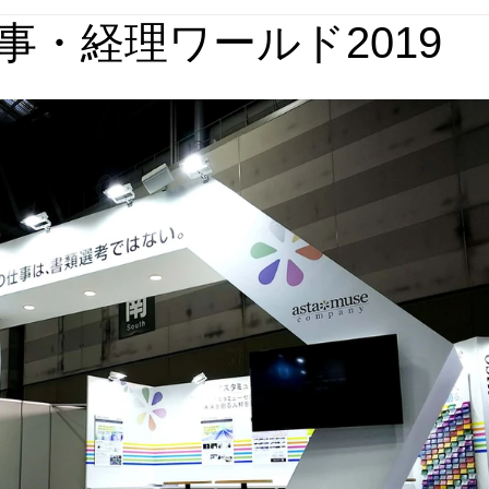
事・経理ワールド2019
媒体実績
回想法施設実績
パース集