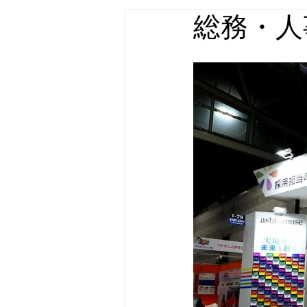
総務・人
店舗什器・家具 実績
屋外広告