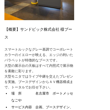
【概要】サンドビック株式会社 様ブー
ス
スマートルックなグレー基調でコーポレート
カラーのイエローが映える、エッジの利いた
パラペットが特徴的なブースです。
大型の展示台の天板はすべて内照式で展示物
を素敵に彩ります。
大型モニタではライブ中継を交えたプレゼン
を実施。ブースデザインからＡＶ機器構成ま
で、トータルでお任せ下さい。
場　所　　　　名古屋市　ポートメッセ
なごや
サービス内容　企画、ブースデザイン、