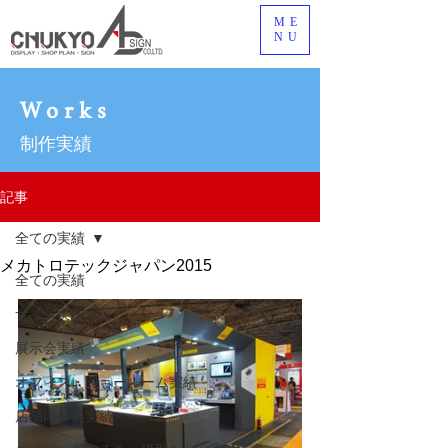
ME
NU
Works
制作実績
記事
全ての実績
メカトロテックジャパン2015
全ての実績
サイン実績
展示会実績
オフィス・ショールーム実績
店舗内外装実績