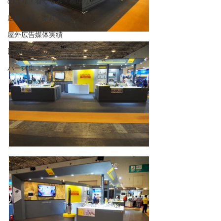
のぼり・着ぐるみ・模型など
店舗什器・家具 実績
屋外広告媒体実績
回想法施設実績
パース集