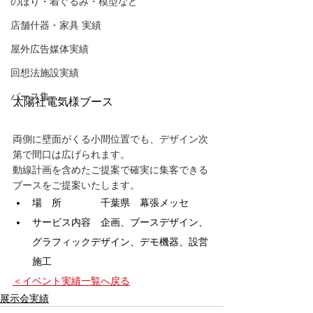
のぼり・着ぐるみ・模型など
店舗什器・家具 実績
屋外広告媒体実績
回想法施設実績
パース集
太陽社電気様ブース
両側に壁面がくる小間位置でも、デザイン次
第で間口は広げられます。
動線計画を含めたご提案で確実に集客できる
ブースをご提案いたします。
場　所　　　　千葉県　幕張メッセ
サービス内容　企画、ブースデザイン、
グラフィックデザイン、デモ機器、設営
施工
＜イベント実績一覧へ戻る
展示会実績