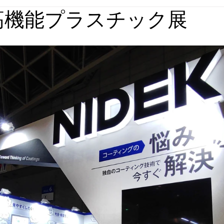
 高機能プラスチック展
媒体実績
回想法施設実績
パース集