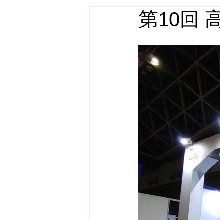
第10回
店舗什器・家具 実績
屋外広告