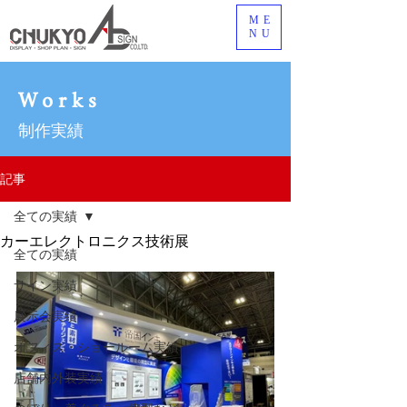
ME
NU
Works
制作実績
記事
全ての実績
カーエレクトロニクス技術展
全ての実績
サイン実績
展示会実績
オフィス・ショールーム実績
店舗内外装実績