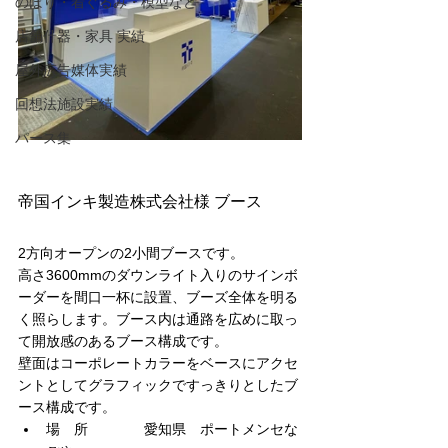
のぼり・着ぐるみ・模型など
店舗什器・家具 実績
屋外広告媒体実績
回想法施設実績
パース集
帝国インキ製造株式会社様 ブース
2方向オープンの2小間ブースです。
高さ3600mmのダウンライト入りのサインボ
ーダーを間口一杯に設置、ブーズ全体を明る
く照らします。ブース内は通路を広めに取っ
て開放感のあるブース構成です。　
壁面はコーポレートカラーをベースにアクセ
ントとしてグラフィックですっきりとしたブ
ース構成です。
場　所　　　　愛知県　ポートメンセな