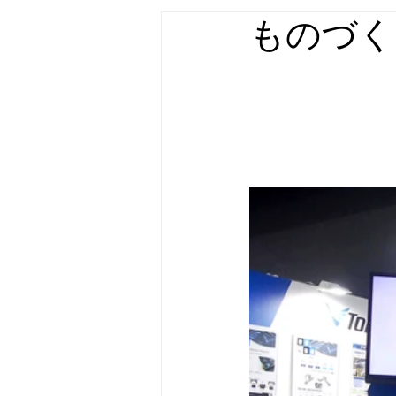
ものづく
店舗什器・家具 実績
屋外広告