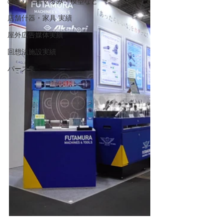
のぼり・着ぐるみ・模型など
店舗什器・家具 実績
屋外広告媒体実績
回想法施設実績
パース集