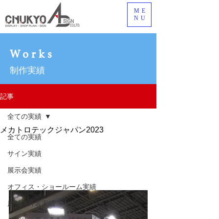
ME
NU
Works
制作実績
記事
全ての実績
メカトロテックジャパン2023
全ての実績
サイン実績
展示会実績
オフィス・ショールーム実績
店舗内外装実績