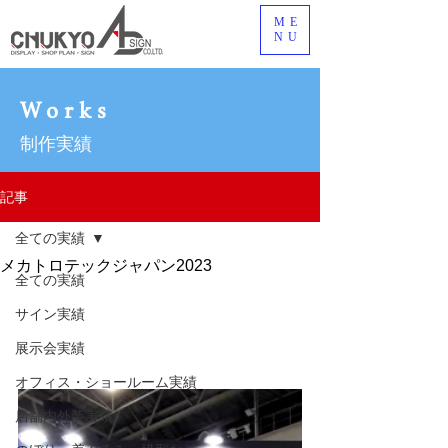
ME
NU
Works
制作実績
記事
全ての実績
メカトロテックジャパン2023
全ての実績
サイン実績
展示会実績
オフィス・ショールーム実績
店舗内外装実績