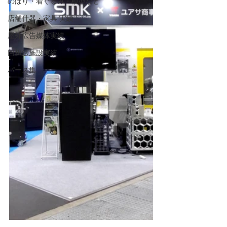
のぼり・着ぐるみ・模型など
店舗什器・家具 実績
屋外広告媒体実績
回想法施設実績
パース集