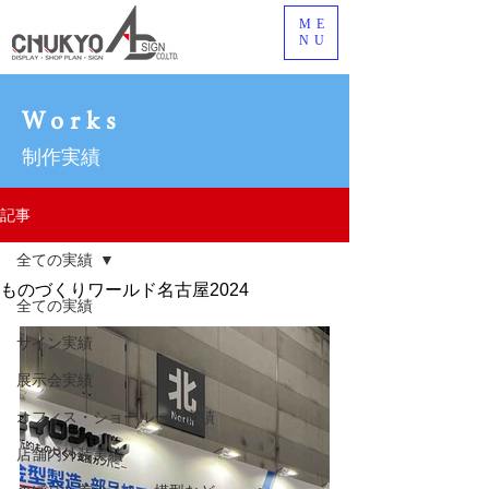
ME
NU
Works
制作実績
記事
全ての実績
ものづくりワールド名古屋2024
全ての実績
サイン実績
展示会実績
オフィス・ショールーム実績
店舗内外装実績