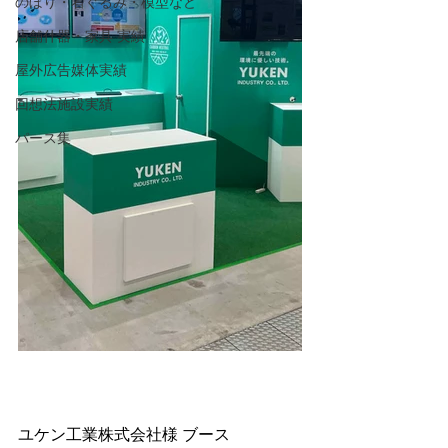
のぼり・着ぐるみ・模型など
店舗什器・家具 実績
屋外広告媒体実績
回想法施設実績
パース集
ユケン工業株式会社様 ブース