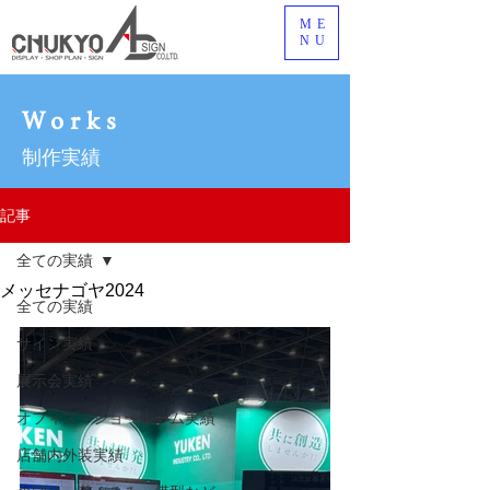
ME
NU
Works
制作実績
記事
全ての実績
メッセナゴヤ2024
全ての実績
サイン実績
展示会実績
オフィス・ショールーム実績
店舗内外装実績