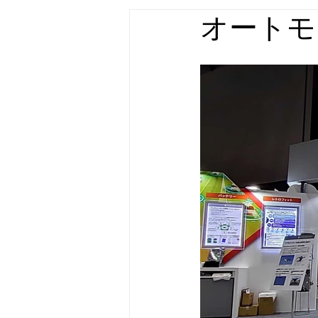
オートモー
店舗什器・家具 実績
屋外広告