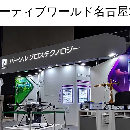
ティブワールド名古屋2
媒体実績
回想法施設実績
パース集