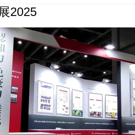
2025
媒体実績
回想法施設実績
パース集