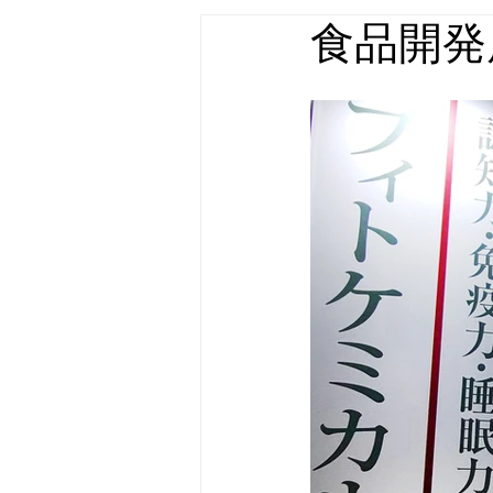
食品開発展
店舗什器・家具 実績
屋外広告