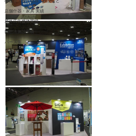
のぼり・着ぐるみ・模型など
店舗什器・家具 実績
屋外広告媒体実績
回想法施設実績
パース集