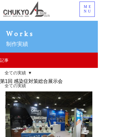
ME
NU
Works
制作実績
記事
全ての実績
第1回 感染症対策総合展示会
全ての実績
サイン実績
展示会実績
オフィス・ショールーム実績
店舗内外装実績