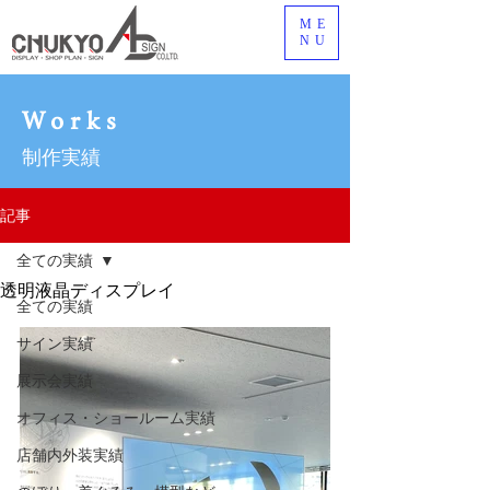
ME
NU
Works
制作実績
記事
全ての実績
透明液晶ディスプレイ
全ての実績
サイン実績
展示会実績
オフィス・ショールーム実績
店舗内外装実績