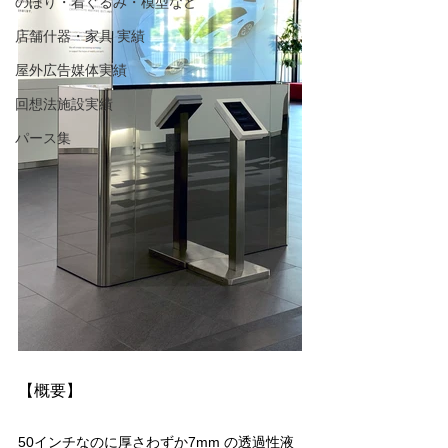
のぼり・着ぐるみ・模型など
店舗什器・家具 実績
屋外広告媒体実績
回想法施設実績
パース集
【概要】
50インチなのに厚さわずか7mm の透過性液