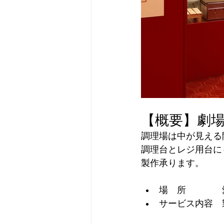
【概要】劇
調理場は中が見える
調理台とレジ用台に
製作承ります。
場　所　　　　
サービス内容　