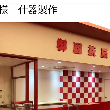
様 什器製作
媒体実績
回想法施設実績
パース集