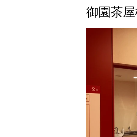
御園茶屋
店舗什器・家具 実績
屋外広告