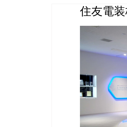
住友電装
店舗什器・家具 実績
屋外広告