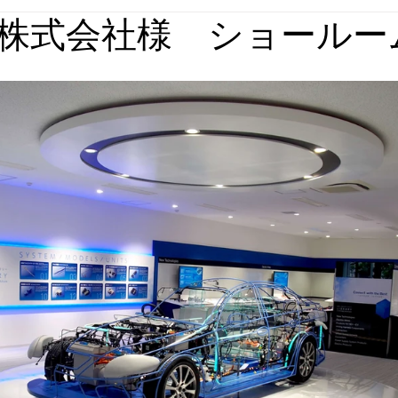
株式会社様 ショールー
媒体実績
回想法施設実績
パース集