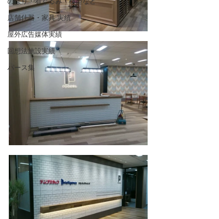
のぼり・着ぐるみ・模型など
店舗什器・家具 実績
屋外広告媒体実績
回想法施設実績
パース集