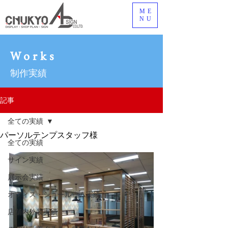
ME
NU
Works
制作実績
記事
全ての実績
パーソルテンプスタッフ様
全ての実績
サイン実績
展示会実績
オフィス・ショールーム実績
店舗内外装実績