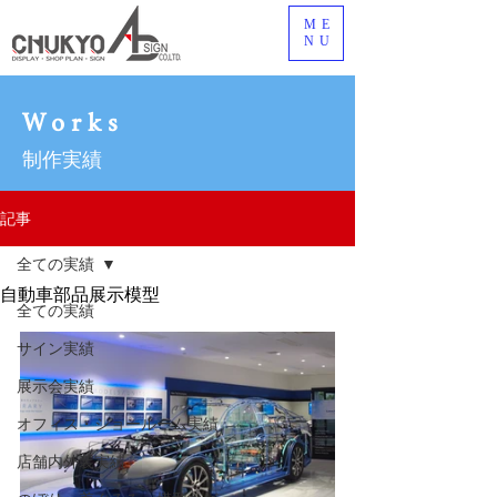
ME
NU
Works
制作実績
記事
全ての実績
自動車部品展示模型
全ての実績
サイン実績
展示会実績
オフィス・ショールーム実績
店舗内外装実績