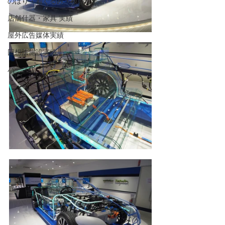
のぼり・着ぐるみ・模型など
店舗什器・家具 実績
屋外広告媒体実績
回想法施設実績
パース集