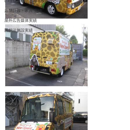
のぼり・着ぐるみ・模型など
店舗什器・家具 実績
屋外広告媒体実績
回想法施設実績
パース集