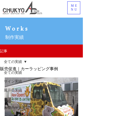
ME
NU
Works
制作実績
記事
全ての実績
販売促進｜カーラッピング事例
全ての実績
サイン実績
展示会実績
オフィス・ショールーム実績
店舗内外装実績