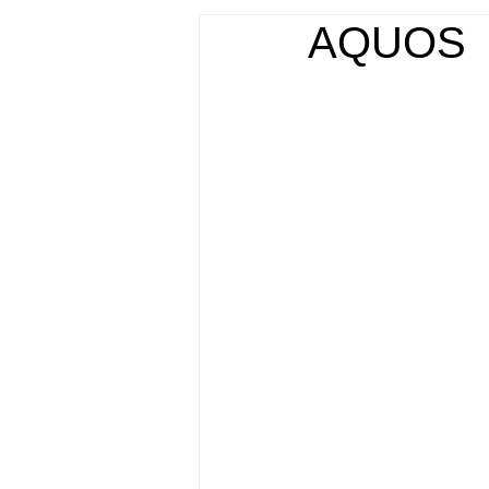
AQUO
店舗什器・家具 実績
屋外広告