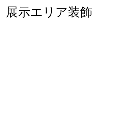
S 展示エリア装飾
媒体実績
回想法施設実績
パース集