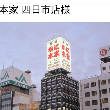
本家 四日市店様
媒体実績
回想法施設実績
パース集