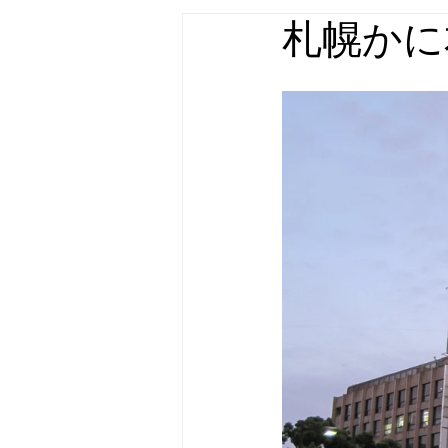
札幌かに
店舗什器・家具 実績
屋外広告