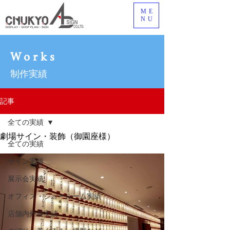
ME
NU
Works
制作実績
記事
全ての実績
劇場サイン・装飾（御園座様）
全ての実績
サイン実績
展示会実績
オフィス・ショールーム実績
店舗内外装実績