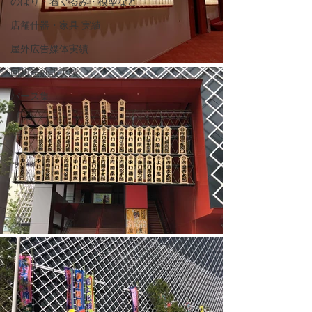
のぼり・着ぐるみ・模型など
店舗什器・家具 実績
屋外広告媒体実績
回想法施設実績
パース集