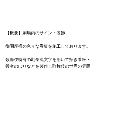
【概要】劇場内のサイン・装飾
御園座様の色々な看板を施工しております。
歌舞伎特有の勘亭流文字を用いて招き看板・
役者のぼりなどを製作し歌舞伎の世界の雰囲
気を高めていきます。また屋外イベントにお
けるバスのラッピングや舟乗り込みなど現地
調査からサイン設計・施工まで対応致しま
す。
場　所　　　　愛知県
サービス内容　企画、デザイン、設計、
サイン製作、施工
＜
サイン実績一覧へ戻る
サイン実績