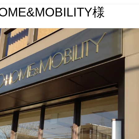
OME&MOBILITY様
媒体実績
回想法施設実績
パース集