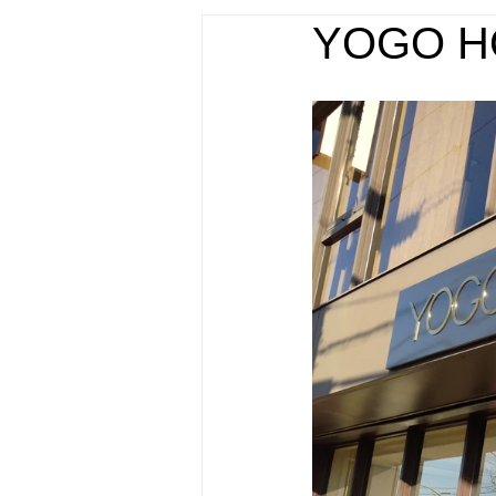
YOGO H
店舗什器・家具 実績
屋外広告