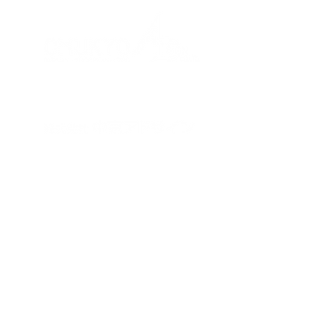
© CHUKYO AD SIGN CO,LTD. ALL RIGHT RES
Do Not Sell My Personal Information