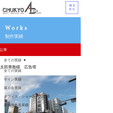
ME
NU
Works
制作実績
記事
全ての実績
太田胃散様 広告塔
全ての実績
サイン実績
展示会実績
オフィス・ショールーム実績
店舗内外装実績